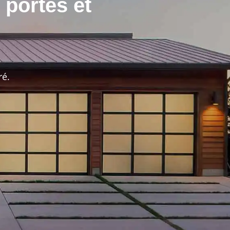
 portes et
ré.