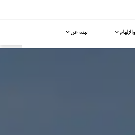
الإلهام
نبذة عن