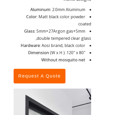
Aluminum
: 2.0mm Aluminum
Color:
Matt black color powder
coated
Glass
: 5mm+27Argon gas+5mm
,double tempered clear glass
Hardware
: Aosi brand, black color
Dimension
(W x H ): 120″ x 80″
Without mosquito net
Request A Quote