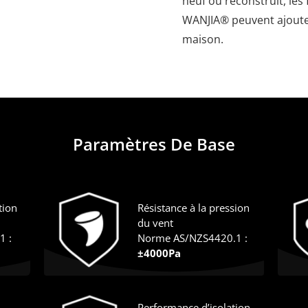
neuf ou reconstruit, les
WANJIA® peuvent ajouter 
maison.
Paramètres De Base
tion
Résistance à la pression
du vent
1 :
Norme AS/NZS4420.1 :
±4000Pa
Performance d’isolation