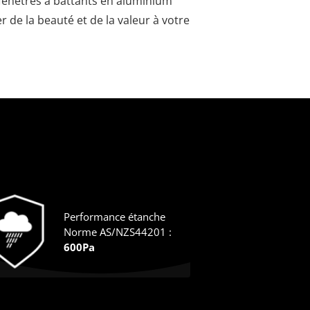
 fenêtres à battants en aluminium
de la beauté et de la valeur à votre
Performance étanche
Norme AS/NZS44201 :
600Pa