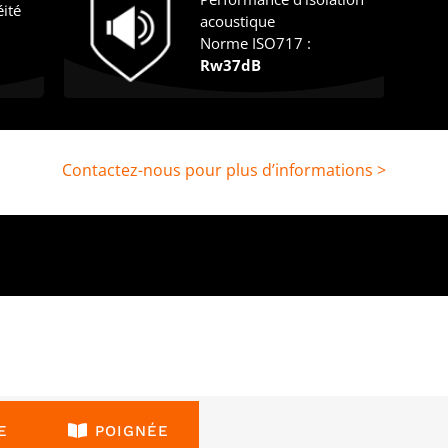
éité
acoustique
Norme ISO717 :
Rw37dB
Contactez-nous pour plus d’informations >
E
POIGNÉE