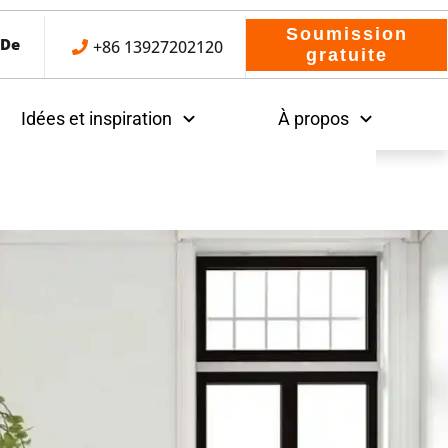
Soumission
 De
+86 13927202120
gratuite
Idées et inspiration
À propos